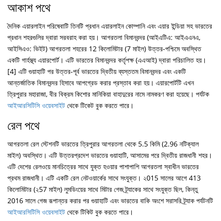
আকাশ পথে
দৈনিক এয়ারলাইন পরিষেবাটি তিনটি প্রধান এয়ারলাইন কোম্পানি এবং এয়ার ইন্ডিয়া সহ ভারতের
প্রধান শহরগুলির দ্বারা সরবরাহ করা হয়। আগরতলা বিমানবন্দর (আইএটিএ: আইএএনএ,
আইসিএও: ভিইট) আগরতলা শহরের 12 কিলোমিটার (7 মাইল) উত্তর-পশ্চিমে অবস্থিত
একটি গার্হস্থ্য এয়ারপোর্ট। এটি ভারতের বিমানবন্দর কর্তৃপক্ষ (এএআই) দ্বারা পরিচালিত হয়।
[4] এটি গুয়াহাটি পর উত্তর-পূর্ব ভারতের দ্বিতীয় ব্যস্ততম বিমানবন্দর এবং একটি
আন্তর্জাতিক বিমানবন্দর হিসাবে আপগ্রেড করার প্রস্তাব করা হয়। এয়ারপোর্টটি এখন
ত্রিপুরার মহারাজা, বীর বিক্রম কিশোর মানিকিয়া বাহাদুরের নামে নামকরণ করা হয়েছে। পর্যটক
আইআরসিটিসি ওয়েবসাইট
থেকে টিকেট বুক করতে পারে।
রেল পথে
আগরতলা রেল স্টেশনটি ভারতের ত্রিপুরার আগরতলা থেকে 5.5 কিমি (2.96 নটিক্যাল
মাইল) অবস্থিত। এটি উত্তরপ্রদেশ ভারতের গুয়াহাটি, আসামের পরে দ্বিতীয় রাজধানী শহর।
এটি দেশের রেলওয়ে মানচিত্রের সাথে যুক্ত হওয়ার পাশাপাশি আগরতলা স্বাধীন ভারতের
প্রথম রাজধানী। এটি একটি রেল নেটওয়ার্কের সাথে সংযুক্ত। ২015 সালের আগে 413
কিলোমিটার (২57 মাইল) লুমডিংয়ের সাথে মিটার গেজ ট্র্যাকের সাথে সংযুক্ত ছিল, কিন্তু
2016 সালে গেজ রূপান্তর করার পর গুয়াহাটি এবং ভারতের বাকি অংশে সরাসরি ট্র্যাক পর্যটনটি
আইআরসিটিসি ওয়েবসাইট
থেকে টিকিট বুক করতে পারে।