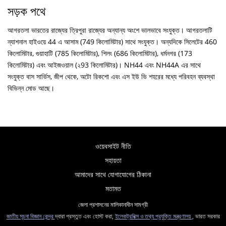
সড়ক পথে
আগরতলা ভারতের রাজ্যের ত্রিপুরা রাজ্যের অন্যান্য অংশে ভালভাবে সংযুক্ত। আগরতলাটি
ন্যাশনাল হাইওয়ে 44 এ আসাম (749 কিলোমিটার) সাথে সংযুক্ত। অন্যদিকে সিলেটের 460
কিলোমিটার, গুয়াহাটি (785 কিলোমিটার), শিলং (686 কিলোমিটার), ধর্মনগর (173
কিলোমিটার) এবং আইজওয়াল (২93 কিলোমিটার)। NH44 এবং NH44A এর সাথে
সংযুক্ত বাস সার্ভিস, জীপ থেকে, অটো রিকশো এবং এস ইউ ভি শহরের মধ্যে পরিবহন ব্যবস্থা
বিভিন্ন মোড আছে।
ওয়েবসাইট নীতি
সহায়তা
আমাদের সাথে যোগাযোগের ঠিকানা
মতামত
জেলা প্রশাসনের মালিকানাধীন সামগ্রী
জাতীয় সূচনা বিজ্ঞান কেন্দ্র
দ্বারা প্রস্তুত এবং হোস্ট করা,
ইলেকট্রনিক্স ও তথ্য প্রযুক্তি মন্ত্রণালয়
, ভারত সরকার